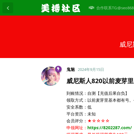
合作联系TG:@seo868
威尼
鬼魅
2024年9月15日
威尼斯人820以前麦芽里
到账情况：自测【充值后果自负】
领取方式：以前麦芽里基本都有号。今
安全系数：低
平台资历：未知
会员评分：
★☆☆☆☆
申领网址：
https://8202287.com/