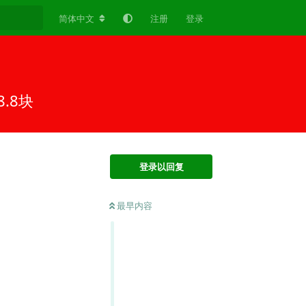
简体中文
注册
登录
.8块
登录以回复
最早内容