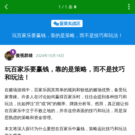
1
/
1
条
菠菜实战区
玩百家乐要赢钱，靠的是策略，而不是技巧和玩法！
傲视群雄
2024年10月14日
玩百家乐要赢钱，靠的是策略，而不是技巧
和玩法！
在赌场游戏中，百家乐因其简单的规则和较低的赌场优势，备受玩
家青睐。许多人在讨论如何赢得百家乐时，往往会提到各种技巧和
玩法，比如押注“庄”或“闲”的概率、牌路分析等。然而，真正能让你
在百家乐中立于不败之地的，并非这些表面的技巧和玩法，而是深
思熟虑的策略和资金管理。
本文将深入探讨为什么要想在百家乐中赢钱，策略远比技巧和玩法