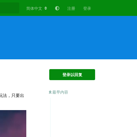
简体中文
注册
登录
登录以回复
最早内容
玩法，只要出