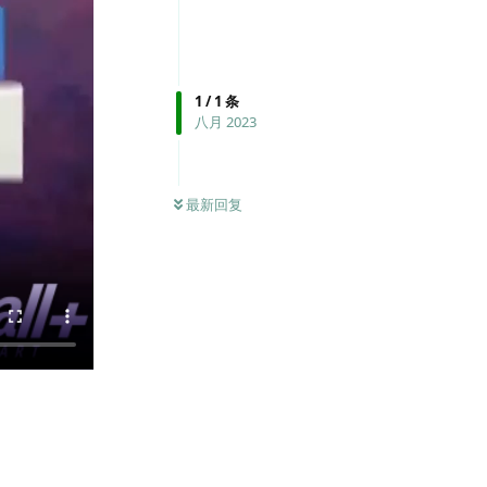
1
/
1
条
八月 2023
最新回复