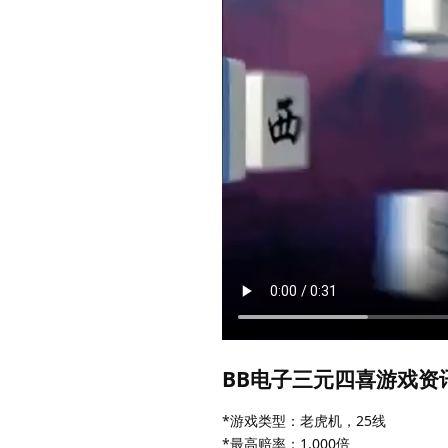
BB电子三元四喜游戏资
*游戏类型：老虎机，25线
*最高赔率：1,000倍