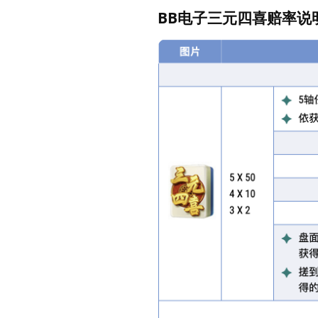
BB电子三元四喜赔率说