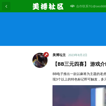
合作联系TG:@seo868
美博坛主
2023年8月2日
【BB三元四喜】 游戏介
BB电子推出一款以麻将为主题的老
现3个以上的特色标记即可触发，多