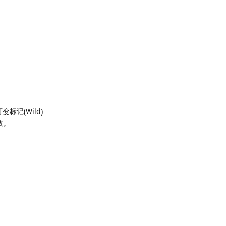
标记(Wild)
数。