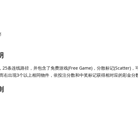
弃
明
条连线路径，并包含了免费游戏(Free Game)，分散标记(Scatter)，可变
而右出现3个以上相同物件，依投注分数和中奖标记获得相对应的彩金分
则
。