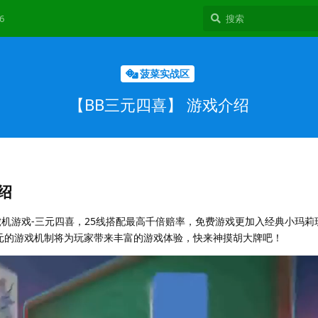
6
菠菜实战区
【BB三元四喜】 游戏介绍
绍
虎机游戏-三元四喜，25线搭配最高千倍赔率，免费游戏更加入经典小玛莉
元的游戏机制将为玩家带来丰富的游戏体验，快来神摸胡大牌吧！