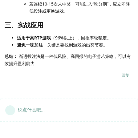
若连续10-15次未中奖，可能进入“吃分期”，应立即降
低投注或更换游戏。
三、实战应用
适用于高RTP游戏
（96%以上），回报率较稳定。
避免一味加注
，关键是要找到游戏的出奖节奏。
总结：
渐进投注法是一种低风险、高回报的电子游艺策略，可以有
效提升盈利能力！
回复
说点什么吧...