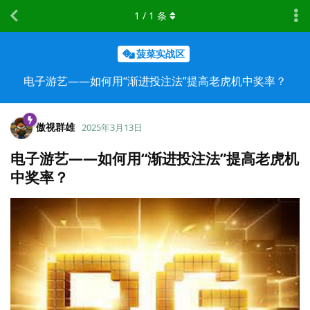
1
/
1
条
菠菜实战区
电子游艺——如何用“渐进投注法”提高老虎机中奖率？
傲视群雄
2025年3月13日
电子游艺——如何用“渐进投注法”提高老虎机
中奖率？