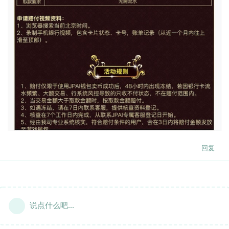
回复
说点什么吧...