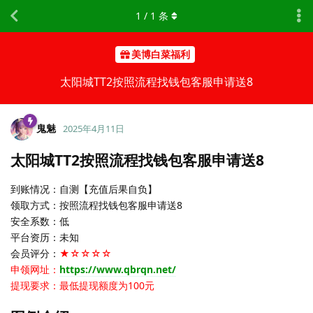
1
/
1
条
美博白菜福利
太阳城TT2按照流程找钱包客服申请送8
鬼魅
2025年4月11日
太阳城TT2按照流程找钱包客服申请送8
到账情况：自测【充值后果自负】
领取方式：按照流程找钱包客服申请送8
安全系数：低
平台资历：未知
会员评分：
★☆☆☆☆
申领网址：
https://www.qbrqn.net/
提现要求：最低提现额度为100元