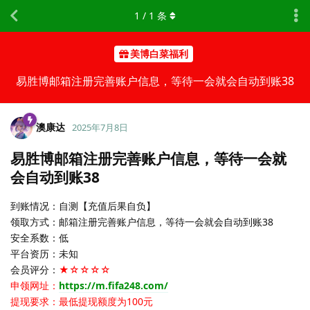
1
/
1
条
美博白菜福利
易胜博邮箱注册完善账户信息，等待一会就会自动到账38
澳康达
2025年7月8日
易胜博邮箱注册完善账户信息，等待一会就
会自动到账38
到账情况：自测【充值后果自负】
领取方式：邮箱注册完善账户信息，等待一会就会自动到账38
安全系数：低
平台资历：未知
会员评分：
★☆☆☆☆
申领网址：
https://m.fifa248.com/
提现要求：最低提现额度为100元