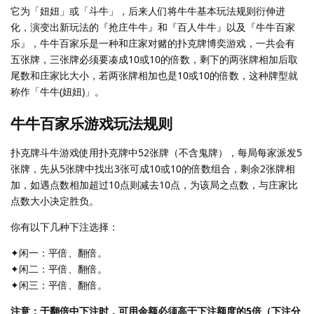
它为「妞妞」或「斗牛」，后来人们将牛牛基本玩法规则衍伸进
化，演变出新玩法的『抢庄牛牛』和『百人牛牛』以及『牛牛百家
乐』，牛牛百家乐是一种和庄家对赌的扑克牌博奕游戏，一共会有
五张牌，三张牌必须要凑成10或10的倍数，剩下的两张牌相加后取
尾数和庄家比大小，若两张牌相加也是10或10的倍数，这种牌型就
称作「牛牛(妞妞)」。
牛牛百家乐游戏玩法规则
扑克牌斗牛游戏使用扑克牌中52张牌（不含鬼牌），每局每家派发5
张牌，先从5张牌中找出3张可成10或10的倍数组合，剩余2张牌相
加，如遇点数相加超过10点则减去10点，为该局之点数，与庄家比
点数大小决定胜负。
你有以下几种下注选择：
✦闲一：平倍、翻倍。
✦闲二：平倍、翻倍。
✦闲三：平倍、翻倍。
注意：于翻倍中下注时，可用余额必须高于下注额度的5倍（下注分