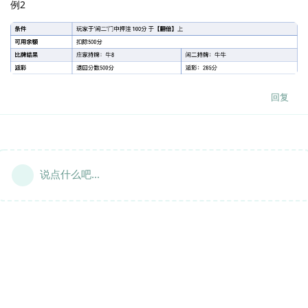
例2
回复
说点什么吧...