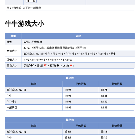
牛牛游戏大小