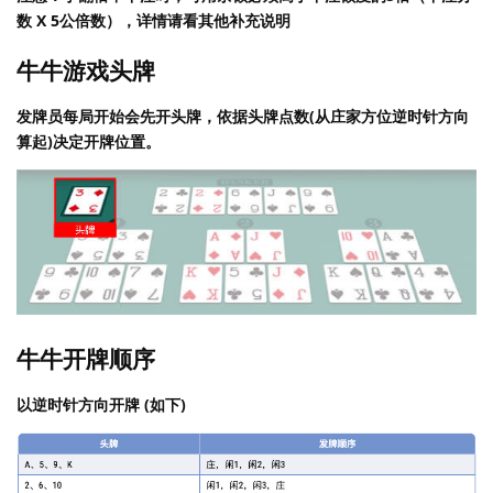
数 X 5公倍数），详情请看其他补充说明
牛牛游戏头牌
发牌员每局开始会先开头牌，依据头牌点数(从庄家方位逆时针方向
算起)决定开牌位置。
牛牛开牌顺序
以逆时针方向开牌 (如下)