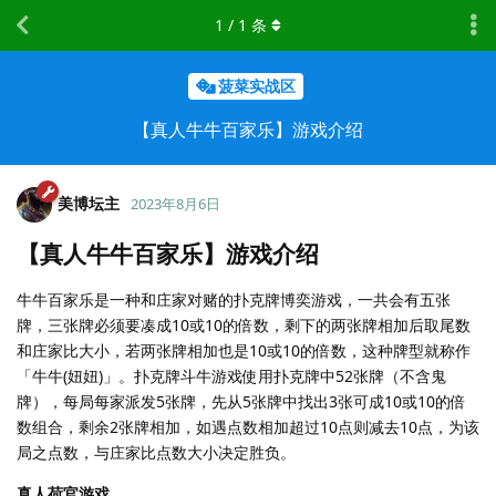
1
/
1
条
菠菜实战区
【真人牛牛百家乐】游戏介绍
美博坛主
2023年8月6日
【真人牛牛百家乐】游戏介绍
牛牛百家乐是一种和庄家对赌的扑克牌博奕游戏，一共会有五张
牌，三张牌必须要凑成10或10的倍数，剩下的两张牌相加后取尾数
和庄家比大小，若两张牌相加也是10或10的倍数，这种牌型就称作
「牛牛(妞妞)」。扑克牌斗牛游戏使用扑克牌中52张牌（不含鬼
牌），每局每家派发5张牌，先从5张牌中找出3张可成10或10的倍
数组合，剩余2张牌相加，如遇点数相加超过10点则减去10点，为该
局之点数，与庄家比点数大小决定胜负。
真人荷官游戏