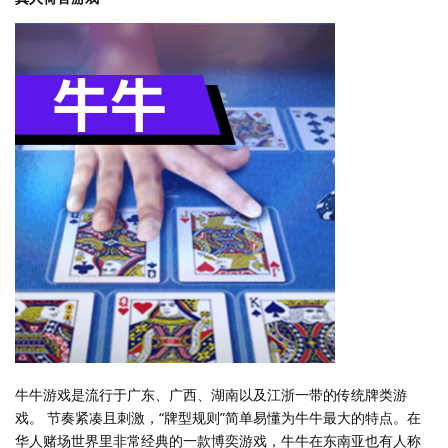
牛牛游戏是流行于广东、广西、湖南以及江浙一带的传统牌类游
戏。 节奏紧凑且刺激，“牌型规则”简单易懂为牛牛最大的特点。在
华人赌场世界里非常经典的一款博奕游戏，牛牛在东南亚也有人称