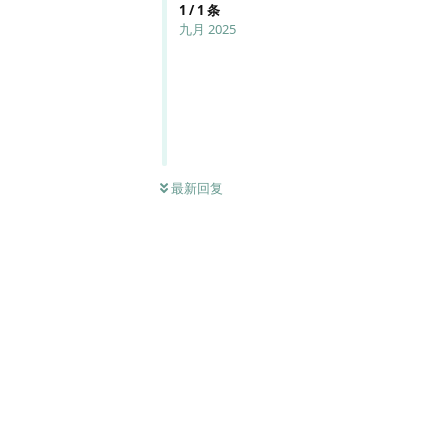
1
/
1
条
九月 2025
最新回复