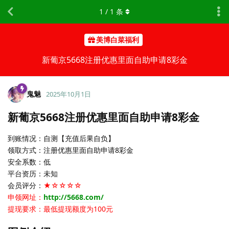
1
/
1
条
美博白菜福利
新葡京5668注册优惠里面自助申请8彩金
鬼魅
2025年10月1日
新葡京5668注册优惠里面自助申请8彩金
到账情况：自测【充值后果自负】
领取方式：注册优惠里面自助申请8彩金
安全系数：低
平台资历：未知
会员评分：
★☆☆☆☆
申领网址：
http://5668.com/
提现要求：最低提现额度为100元