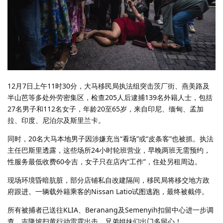
12月7日上午11时30分，大马移民局执法组突击茨厂街、燕美路及
半山芭等多处外劳密集区，检查205人后逮捕139名外籍人士，包括
27名男子和112名女子，年龄20至65岁，来自印尼、缅甸、孟加
拉、印度、尼泊尔及斯里兰卡。
同时，20名大马本地男子因涉嫌充当“看场”或“皮条客”也被抓。执法
主任巴斯里透露，这些场所24小时轮班营业，早晚两班无需预约，
性服务最低收费60令吉，女子只在店内“工作”，住处另租周边。
现场环境昏暗肮脏，部分店铺私自改建隔间，移民局将移交地方政
府跟进。一辆载外籍乘客的Nissan Latio试图逃跑，最终被截停。
所有被捕者已送往KLIA、Beranang及Semenyih扣留中心进一步调
查。吉隆坡扫黄行动雷霆出击，兄弟姐妹们出门多留心！