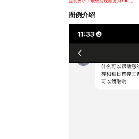
提现要求：最低提现额度为100元
图例介绍