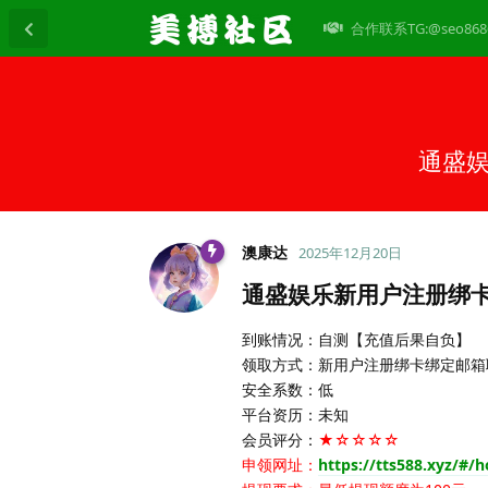
合作联系TG:@seo868
通盛娱
澳康达
2025年12月20日
通盛娱乐新用户注册绑卡
到账情况：自测【充值后果自负】
领取方式：新用户注册绑卡绑定邮箱
安全系数：低
平台资历：未知
会员评分：
★☆☆☆☆
申领网址：
https://tts588.xyz/#/