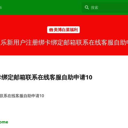
6
美博白菜福利
乐新用户注册绑卡绑定邮箱联系在线客服自助申
绑定邮箱联系在线客服自助申请10
联系在线客服自助申请10
home