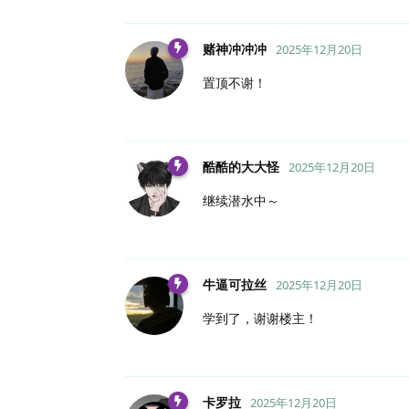
赌神冲冲冲
2025年12月20日
置顶不谢！
酷酷的大大怪
2025年12月20日
继续潜水中～
牛逼可拉丝
2025年12月20日
学到了，谢谢楼主！
卡罗拉
2025年12月20日