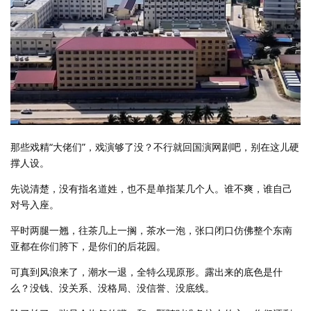
那些戏精“大佬们”，戏演够了没？不行就回国演网剧吧，别在这儿硬
撑人设。
先说清楚，没有指名道姓，也不是单指某几个人。谁不爽，谁自己
对号入座。
平时两腿一翘，往茶几上一搁，茶水一泡，张口闭口仿佛整个东南
亚都在你们胯下，是你们的后花园。
可真到风浪来了，潮水一退，全特么现原形。露出来的底色是什
么？没钱、没关系、没格局、没信誉、没底线。