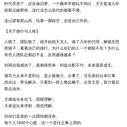
时代早变了，还在做旧梦。一个概率学都玩不明白，天天复读几年
前那点破辉煌，连行业怎么迭代的都看不懂。
这山望着那山高，结果一脚踩空，全是自己作的。
【关于德行与人格】
人跑了、团队散了，就开始怨天尤人。做了几年的代理，麻烦先照
照镜子，看看自己的德行。为什么你们的人一个都留不住？为什么
有些人团队赶都赶不走，反而越做越多？
别再自我感动了。真相很简单：利益分配不均，未来愿景虚无。
领导力从来不是职位，是人格魅力。出事了，没见谁站出来扛事、
想办法、带头解决。只看到一群人整幺蛾子、出歪主意，算计最后
那点油水。
大难临头各自飞，我能理解；
大老远出来求财，我也理解。
但你们是真的一点团结都没有。
每个人1600个心眼，没一个是往正事上用的。