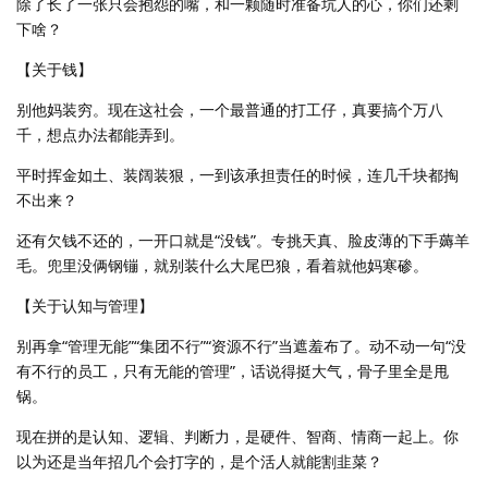
除了长了一张只会抱怨的嘴，和一颗随时准备坑人的心，你们还剩
下啥？
【关于钱】
别他妈装穷。现在这社会，一个最普通的打工仔，真要搞个万八
千，想点办法都能弄到。
平时挥金如土、装阔装狠，一到该承担责任的时候，连几千块都掏
不出来？
还有欠钱不还的，一开口就是“没钱”。专挑天真、脸皮薄的下手薅羊
毛。兜里没俩钢镚，就别装什么大尾巴狼，看着就他妈寒碜。
【关于认知与管理】
别再拿“管理无能”“集团不行”“资源不行”当遮羞布了。动不动一句“没
有不行的员工，只有无能的管理”，话说得挺大气，骨子里全是甩
锅。
现在拼的是认知、逻辑、判断力，是硬件、智商、情商一起上。你
以为还是当年招几个会打字的，是个活人就能割韭菜？