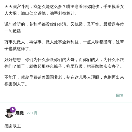
天天演宫斗剧，戏怎么能这么多？嘴里念着阿弥陀佛，手里摸着女
人大腿；满口仁义道德，满手利益算计。
说句难听的，花和尚都没你们会演。又低级，又可笑。最后送各位
一句糙话：
万事先做人，再做事。做人处事全剩利益，一点人味都没有，这辈
子也就这样了。
好好想想，你们为什么会跟你们的大哥，而你们的人，为什么不跟
你们？能干，就收起那些幺蛾子，抱团取暖，把事踏踏实实办了。
不能干，就趁早卷铺盖回国养老，别在这儿丢人现眼，也别再出来
祸害别人了。
回复
晨晓
27 1月
感谢版主