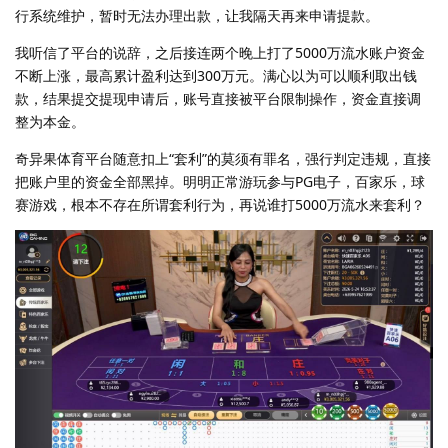
行系统维护，暂时无法办理出款，让我隔天再来申请提款。
我听信了平台的说辞，之后接连两个晚上打了5000万流水账户资金
不断上涨，最高累计盈利达到300万元。满心以为可以顺利取出钱
款，结果提交提现申请后，账号直接被平台限制操作，资金直接调
整为本金。
奇异果体育平台随意扣上“套利”的莫须有罪名，强行判定违规，直接
把账户里的资金全部黑掉。明明正常游玩参与PG电子，百家乐，球
赛游戏，根本不存在所谓套利行为，再说谁打5000万流水来套利？