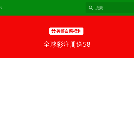
6
美博白菜福利
全球彩注册送58