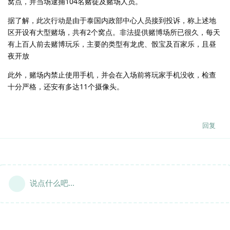
窝点，并当场逮捕104名赌徒及赌场人员。
据了解，此次行动是由于泰国内政部中心人员接到投诉，称上述地
区开设有大型赌场，共有2个窝点。非法提供赌博场所已很久，每天
有上百人前去赌博玩乐，主要的类型有龙虎、骰宝及百家乐，且昼
夜开放
此外，赌场内禁止使用手机，并会在入场前将玩家手机没收，检查
十分严格，还安有多达11个摄像头。
回复
说点什么吧...