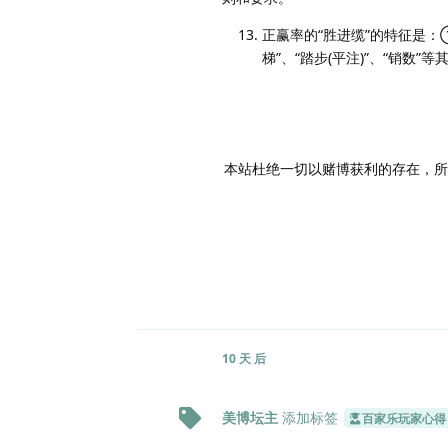
正赢率的“胜进缆”的特征是：①
梯”、“踏步(平注)”、“销数
本站杜绝一切以赌博获利的存在，所
10 天
后
美博坛主
添加标签
百家乐玩家心得