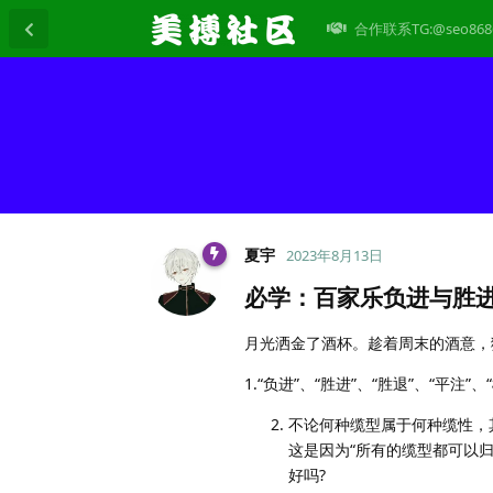
合作联系TG:@seo868
夏宇
2023年8月13日
必学：百家乐负进与胜
月光洒金了酒杯。趁着周末的酒意，
1.“负进”、“胜进”、“胜退”、“平注
不论何种缆型属于何种缆性，
这是因为“所有的缆型都可以归
好吗?