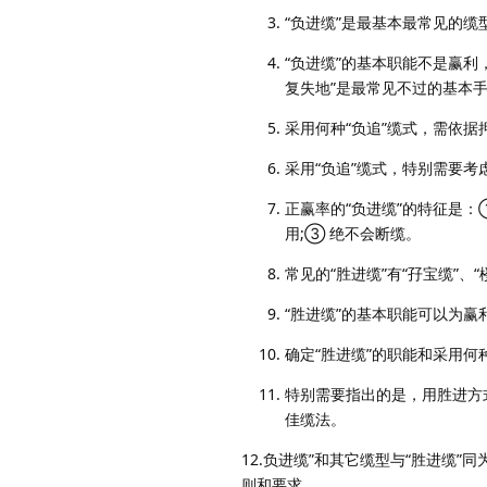
“负进缆”是最基本最常见的缆型
“负进缆”的基本职能不是赢利
复失地”是最常见不过的基本
采用何种“负追”缆式，需依据
采用“负追”缆式，特别需要考
正赢率的“负进缆”的特征是：①
用;③ 绝不会断缆。
常见的“胜进缆”有“孖宝缆”、
“胜进缆”的基本职能可以为赢
确定“胜进缆”的职能和采用何
特别需要指出的是，用胜进方
佳缆法。
12.负进缆”和其它缆型与“胜进缆
则和要求。