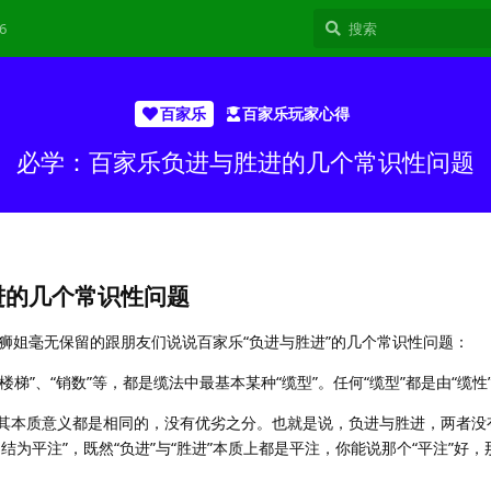
6
百家乐
百家乐玩家心得
必学：百家乐负进与胜进的几个常识性问题
进的几个常识性问题
狮姐毫无保留的跟朋友们说说百家乐“负进与胜进”的几个常识性问题：
”、“楼梯”、“销数”等，都是缆法中最基本某种“缆型”。任何“缆型”都是由“缆
其本质意义都是相同的，没有优劣之分。也就是说，负进与胜进，两者没
结为平注”，既然“负进”与“胜进”本质上都是平注，你能说那个“平注”好，那