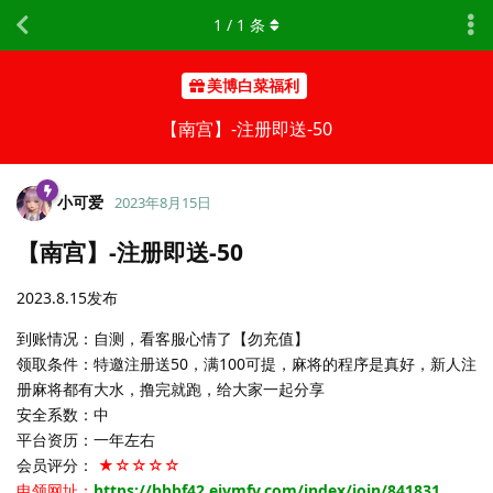
1
/
1
条
美博白菜福利
【南宫】-注册即送-50
小可爱
2023年8月15日
【南宫】-注册即送-50
2023.8.15发布
到账情况：自测，看客服心情了【勿充值】
领取条件：特邀注册送50，满100可提，麻将的程序是真好，新人注
册麻将都有大水，撸完就跑，给大家一起分享
安全系数：中
平台资历：一年左右
会员评分：
★☆☆☆☆
申领网址：
https://bbbf42.eivmfv.com/index/join/841831