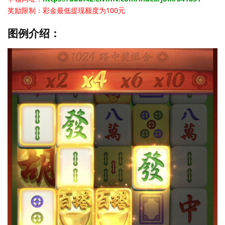
奖励限制：彩金最低提现额度为100元
图例介绍：