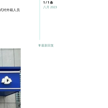
1
/
1
条
八月 2023
式对外籍人员
最新回复