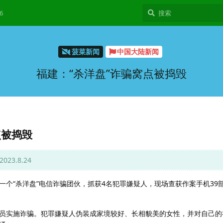
6
菠菜新闻
中国大陆新闻
福建：“杀洋盘”诈骗窝点被捣毁
点被捣毁
3.8.24
个“杀洋盘”电信诈骗团伙，抓获4名犯罪嫌疑人，现场查获作案手机39
员实施诈骗。犯罪嫌疑人伪装成家境较好、长相貌美的女性，并对自己的