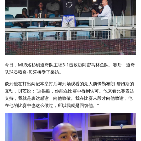
今日，MLB洛杉矶道奇队主场3-1击败迈阿密马林鱼队。赛后，道奇
队球员穆奇-贝茨接受了采访。
谈到他在打出两记本垒打后与到场观看的湖人前锋勒布朗-詹姆斯的
互动，贝茨说：“这很酷，你能在比赛中得到认可。他来看比赛表达
支持，我就是表达感谢，向他致敬。我在比赛末段才向他致谢，他
在他的比赛中也这么做过，所以我就是回馈他。”