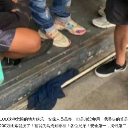
COD这种危险的地方娱乐，安保人员虽多，但是却没卵用，我丢失的算
200万比索就没了！塞翁失马焉知非福！各位兄弟！安全第一，搞钱第二！