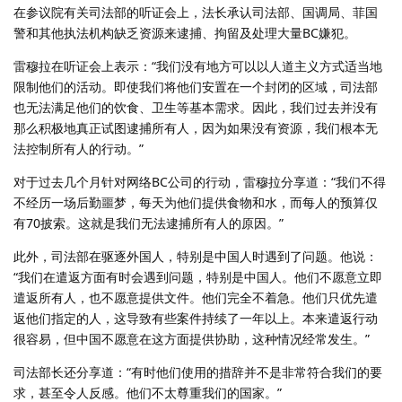
在参议院有关司法部的听证会上，法长承认司法部、国调局、菲国
警和其他执法机构缺乏资源来逮捕、拘留及处理大量BC嫌犯。
雷穆拉在听证会上表示：“我们没有地方可以以人道主义方式适当地
限制他们的活动。即使我们将他们安置在一个封闭的区域，司法部
也无法满足他们的饮食、卫生等基本需求。因此，我们过去并没有
那么积极地真正试图逮捕所有人，因为如果没有资源，我们根本无
法控制所有人的行动。”
对于过去几个月针对网络BC公司的行动，雷穆拉分享道：“我们不得
不经历一场后勤噩梦，每天为他们提供食物和水，而每人的预算仅
有70披索。这就是我们无法逮捕所有人的原因。”
此外，司法部在驱逐外国人，特别是中国人时遇到了问题。他说：
“我们在遣返方面有时会遇到问题，特别是中国人。他们不愿意立即
遣返所有人，也不愿意提供文件。他们完全不着急。他们只优先遣
返他们指定的人，这导致有些案件持续了一年以上。本来遣返行动
很容易，但中国不愿意在这方面提供协助，这种情况经常发生。”
司法部长还分享道：“有时他们使用的措辞并不是非常符合我们的要
求，甚至令人反感。他们不太尊重我们的国家。”