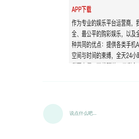
说点什么吧...