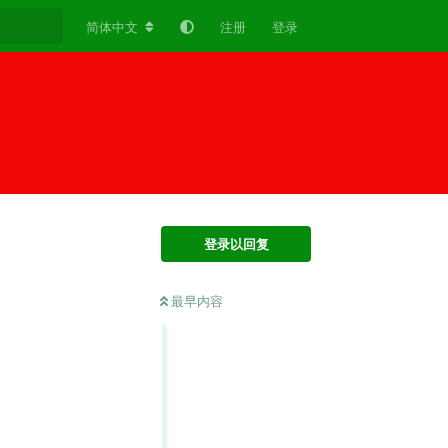
简体中文
注册
登录
登录以回复
最早内容