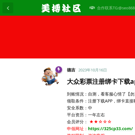
合作联系TG:@seo868
德吉
2023年10月16日
大众彩票注册绑卡下载ap
到账情况：自测，看客服心情了【勿
领取条件：注册下载APP，绑卡直接
安全系数：中
平台资历：一年左右
会员评分：
★★☆☆☆
申领网址：
https://325cp33.com/