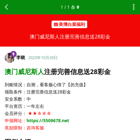
1
/
1
条
美博白菜福利
澳门威尼斯人注册完善信息送28彩金
李晓
2023年10月29日
澳门威尼斯人
注册完善信息送28彩金
到账情况：自测，看客服心情了【勿充值】
领取条件：注册完善信息送28彩金
安全系数：中
平台资历：一年左右
会员评分：
★★☆☆☆
申领网址：
https://5509678.net
奖励限制：咨询客服