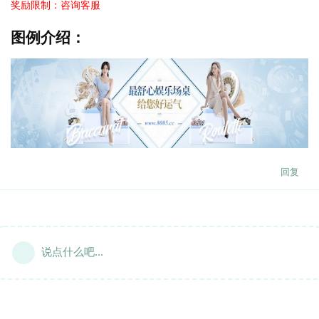
奖励限制：咨询客服
图例介绍：
回复
说点什么吧...