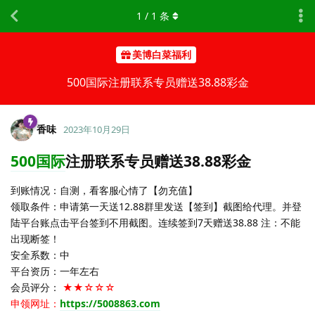
1
/
1
条
美博白菜福利
500国际注册联系专员赠送38.88彩金
香味
2023年10月29日
500国际
注册联系专员赠送38.88彩金
到账情况：自测，看客服心情了【勿充值】
领取条件：申请第一天送12.88群里发送【签到】截图给代理。并登
陆平台账点击平台签到不用截图。连续签到7天赠送38.88 注：不能
出现断签！
安全系数：中
平台资历：一年左右
会员评分：
★★☆☆☆
申领网址：
https://5008863.com