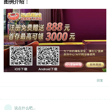
图例介绍：
回复
说点什么吧...