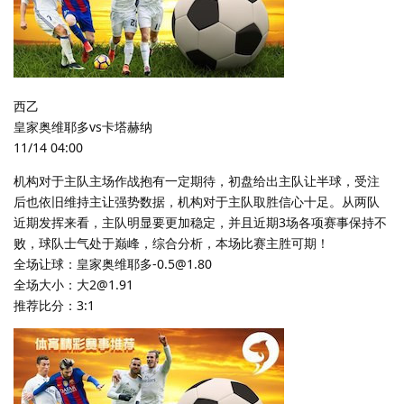
西乙
皇家奥维耶多vs卡塔赫纳
11/14 04:00
机构对于主队主场作战抱有一定期待，初盘给出主队让半球，受注
后也依旧维持主让强势数据，机构对于主队取胜信心十足。从两队
近期发挥来看，主队明显要更加稳定，并且近期3场各项赛事保持不
败，球队士气处于巅峰，综合分析，本场比赛主胜可期！
全场让球：皇家奥维耶多-0.5@1.80
全场大小：大2@1.91
推荐比分：3:1