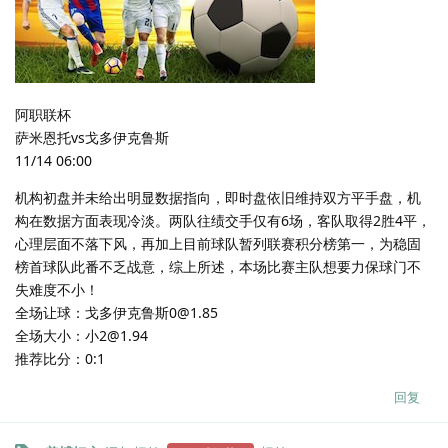
阿职联杯
萨米恩托vs戈多伊克鲁斯
11/14 06:00
机构初盘并未给出明显数据指向，即时盘依旧维持双方平手盘，机
构在数据方面表现冷淡。两队往绩交手仅有6场，客队取得2胜4平，
心理层面不落下风，再加上目前球队暂列联赛积分榜第一，为稳固
榜首球队此番不乏战意，综上所述，本场比赛主队想要力保球门不
失难度不小！
全场让球：戈多伊克鲁斯0@1.85
全场大小：小2@1.94
推荐比分：0:1
回复