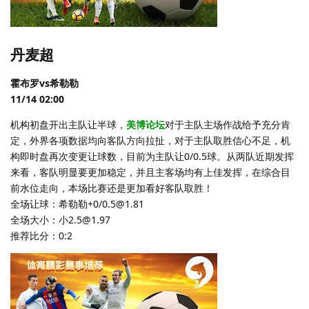
丹麦超
霍布罗vs希勒勒
11/14 02:00
机构初盘开出主队让半球，
美博论坛
对于主队主场作战给予充分肯
定，外界各项数据均向客队方向拉扯，对于主队取胜信心不足，机
构即时盘再次变更让球数，目前为主队让0/0.5球。从两队近期发挥
来看，客队明显要更加稳定，并且主客场均有上佳发挥，在综合目
前水位走向，本场比赛还是更加看好客队取胜！
全场让球：希勒勒+0/0.5@1.81
全场大小：小2.5@1.97
推荐比分：0:2