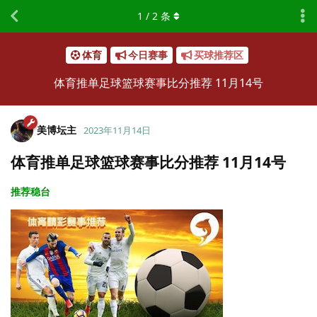
1
/
2
条
体育
今日赛事
买球推荐区
体育推单足球篮球赛事比分推荐 11月14号
美博坛主
2023年11月14日
体育推单足球篮球赛事比分推荐 11月14号
推荐稳台