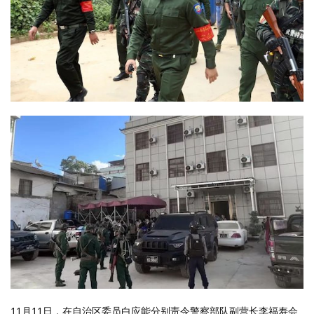
11月11日，在自治区委员白应能分别责令警察部队副营长李福寿会