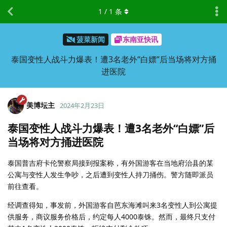
1
/
1
条
菠菜新闻
东南亚快讯
泰国变性人战斗力爆表！遭3名老外“白嫖”后当场将对方捅
进医院
美博坛主
2024年2月23日
泰国变性人战斗力爆表！遭3名老外“白嫖”后
当场将对方捅进医院
泰国普吉府卡伦警察局接到报案称，有外国游客在当地府治县的某
公寓与变性人发生争吵，之后遭到变性人持刀捅伤。警方随即派员
前往查看。
经调查得知，事发前，外国游客自芭东海滩叫来3名变性人到公寓提
供服务，商议服务价格后，约定每人4000泰铢。然而，最终只支付