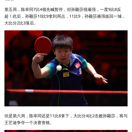
第五局，陈幸同7比4领先喊暂停，但孙颖莎很顽强，一度9比8反
超！此后，孙颖莎10比9拿到局点，11比9，孙颖莎顽强扳回一城，
大比分2比3落后。
但是第六局，陈幸同还是11比8拿下，大比分4比2击败孙颖莎，将与
王艺迪争夺一个决赛资格。