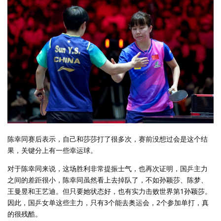
陈幸同赛后表示，自己和莎莎打了很多次，赛前没想过会是这个结
果，关键分上有一些幸运球。
对于陈幸同来说，这场胜利非常提振士气，也再次证明，国乒主力
之间的差距很小，陈幸同虽然看上去掉队了，不如孙颖莎、陈梦、
王曼昱和王艺迪。但只要她状态好，也有实力击败世界第1孙颖莎。
因此，国乒女单这些主力，只有3个能去奥运会，2个参加单打，真
的很残酷。