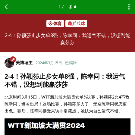
1
/
1
条
体育
乒乓球
2-4！孙颖莎止步女单8强，陈幸同：我运气不错，没想到能
赢莎莎
美博坛主
2024年3月15日
已编辑
2-4！孙颖莎止步女单8强，陈幸同：我运气
不错，没想到能赢莎莎
北京时间3月15日，WTT新加坡大满贯女单¼决赛，孙颖莎2比4不敌
陈幸同，爆冷出局！这场比赛，孙颖莎尽力了，无奈陈幸同状态更
出色。赛后，陈幸同接受采访非常谦虚，她认为自己运气不错。