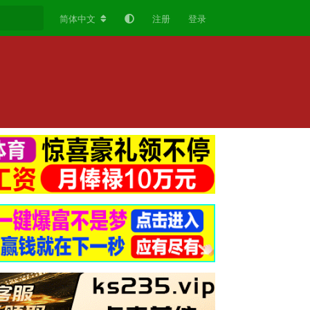
简体中文
注册
登录