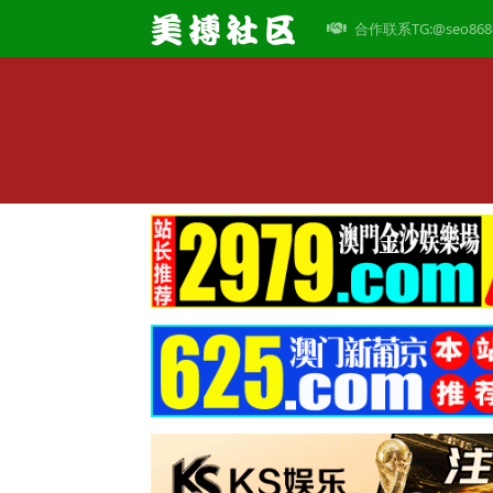
合作联系TG:@seo868