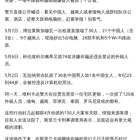
突袭，一堆中国籍和越南籍嫌疑人被抓了个正着。
警方直接公开喊话：看见中国人、越南人或者缅甸人成群结队住公
寓、酒店，还整天鼓捣电脑的，赶紧举报！别客气。
5月7日，博拉莱斯加穆瓦一出租屋直接端了30人，21个中国人（含
3女）、9个越南人，现场抄出5台电脑、26部手机和5个Wi-Fi路由
器。
5月6日，科伦坡科尔佩蒂又抓74名涉嫌诈骗还违反签证的外籍人
员。
5月2日，瓦拉纳突击队抓了36名中国男人加1名中国女人，年纪23
到44岁，全被控违反计算机犯罪法。
同一天，维利卡达警方在拉贾吉里亚一住宅区更狠，一次抓了120名
外籍人员，缅甸、越南、菲律宾、泰国、罗马尼亚啥的都有。
这些行动好几起都跟4月份抓的150人大案有关联，情报来源靠谱，
目前人全送法院了。斯里兰卡刑事调查局表示，后面还会有更大规
模的清剿。
这波操作下来，在斯里兰卡搞网络诈骗的哥们儿日子明显不好过