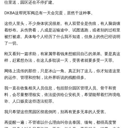
往里送，园区还在不停扩建。
DKBA这帮死军阀总有一天会完蛋，居然干这种事。
这些人里头，不少身体状况很差。有人双臂全是伤痕，有人脑袋缠
着纱布。从伤势看，八成是运输途中、试图逃跑，或者别的过程里
被打被虐。具体每个人经历了什么我不知道，但身上的伤已经说明
了一切。
刚又看到一篇求助，有家属带着钱来想赎回自己的弟弟。要是真这
样，赶紧想办法，在这儿多耽误一天，受害者就要多受一天罪。
网络上流传的那些，只是冰山一角。真正到了这儿，你才知道这里
的运作、管理和控制，比外界听说的残酷得多。
我一直在收集相关人员信息，包括部分园区管理人员、骨干和资
料，会尽量整理核实，依法提供给公安机关，希望能帮着打跨境电
诈、人口贩卖这些违法犯罪。
我只希望这些黑园区彻底倒闭，别再有更多无辜的人受害。
再提醒一遍：不管谁以什么理由叫你去泰国、缅甸，都得高度警