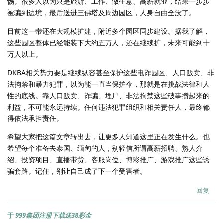
惕。很多人以为只是旅游、工作、做生意、高薪就业，结果一步步
被骗到边境，最后送进三佛塔及周边园区，人身自由全没了。
目前这一带还在大规模扩建，附近多个园区同步建设。据我了解，
这些园区整体已经能装下大约五万人，还在继续扩，未来可能到十
万人以上。
DKBA相关势力要是继续纵容甚至保护这些电诈园区、人口贩卖、非
法拘禁和暴力犯罪，以为能一直当保护伞，那就是在挑战法律和人
性的底线。靠人口贩卖、诈骗、埋尸、非法拘禁这些破事攒起来的
利益，不可能永远持续。任何违法犯罪组织和相关责任人，最终都
得依法承担责任。
希望大家把这篇文章转出去，让更多人知道这里正在发生什么。也
希望每个准备去泰国、缅甸的人，别轻信所谓高薪招聘、熟人介
绍、投资项目、直播带货、客服岗位、博彩推广、游戏推广这些诱
骗套路。记住，别让自己成了下一个受害者。
回复
于
999集团注册下载送38彩金